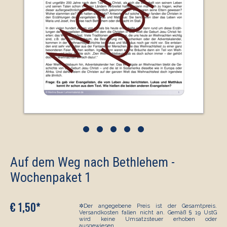
•
•
•
•
•
Auf dem Weg nach Bethlehem -
Wochenpaket 1
€ 1,50*
✲Der angegebene Preis ist der Gesamtpreis.
Versandkosten fallen nicht an. Gemäß § 19 UstG
wird keine Umsatzsteuer erhoben oder
ausgewiesen.