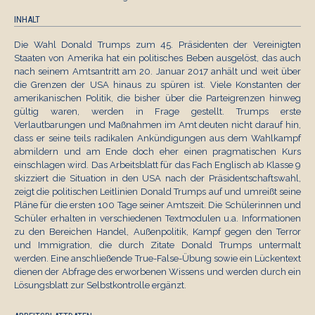
INHALT
Die Wahl Donald Trumps zum 45. Präsidenten der Vereinigten
Staaten von Amerika hat ein politisches Beben ausgelöst, das auch
nach seinem Amtsantritt am 20. Januar 2017 anhält und weit über
die Grenzen der USA hinaus zu spüren ist. Viele Konstanten der
amerikanischen Politik, die bisher über die Parteigrenzen hinweg
gültig waren, werden in Frage gestellt. Trumps erste
Verlautbarungen und Maßnahmen im Amt deuten nicht darauf hin,
dass er seine teils radikalen Ankündigungen aus dem Wahlkampf
abmildern und am Ende doch eher einen pragmatischen Kurs
einschlagen wird. Das Arbeitsblatt für das Fach Englisch ab Klasse 9
skizziert die Situation in den USA nach der Präsidentschaftswahl,
zeigt die politischen Leitlinien Donald Trumps auf und umreißt seine
Pläne für die ersten 100 Tage seiner Amtszeit. Die Schülerinnen und
Schüler erhalten in verschiedenen Textmodulen u.a. Informationen
zu den Bereichen Handel, Außenpolitik, Kampf gegen den Terror
und Immigration, die durch Zitate Donald Trumps untermalt
werden. Eine anschließende True-False-Übung sowie ein Lückentext
dienen der Abfrage des erworbenen Wissens und werden durch ein
Lösungsblatt zur Selbstkontrolle ergänzt.