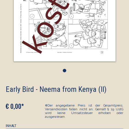
•
Early Bird - Neema from Kenya (II)
€ 0,00*
✲Der angegebene Preis ist der Gesamtpreis.
Versandkosten fallen nicht an. Gemäß § 19 UstG
wird keine Umsatzsteuer erhoben oder
ausgewiesen.
INHALT