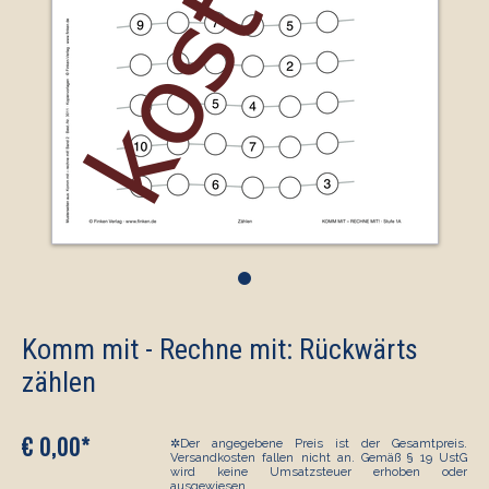
•
Komm mit - Rechne mit: Rückwärts
zählen
€ 0,00*
✲Der angegebene Preis ist der Gesamtpreis.
Versandkosten fallen nicht an. Gemäß § 19 UstG
wird keine Umsatzsteuer erhoben oder
ausgewiesen.