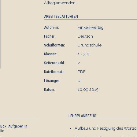
Alltag anwenden.
ARBEITSBLATTDATEN
Autor/-in:
Finken-Verlag
Fächer:
Deutsch
Schulformen:
Grundschule
Klassen:
1,2,3,4
Seitenanzahl:
2
Dateiformate:
PDF
Lösungen:
Ja
Datum:
16.09.2015
LEHRPLANBEZUG
Box: Aufgaben in
LOGICO-Box: Wörter-
Aufbau und Festigung des Wortsc
lie
Gewimmel (2)