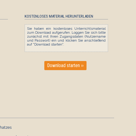
KOSTENLOSES MATERIAL HERUNTERLADEN
Sie haben ein kostenloses Unterrichtsmaterial
zum Download aufgerufen. Loggen Sie sich bitte
zunächst mit Ihren Zugangsdaten (Nutzername
und Passwort) ein und klicken Sie anschließend
auf "Download starten".
Download starten ››
LOGICO-Box: Hobbys
LOGICO-Box: Im Freibad
hatzes
Deutsch
Deutsch