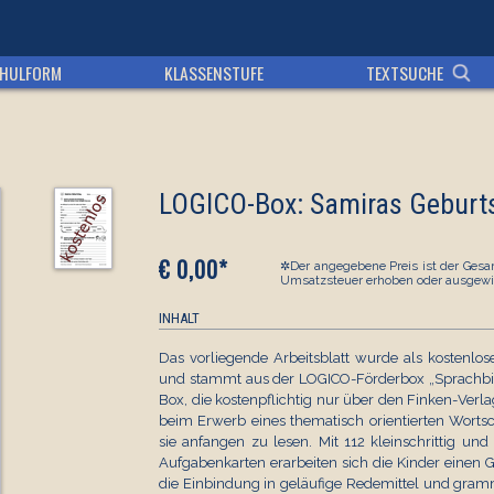
HULFORM
KLASSENSTUFE
TEXTSUCHE
LOGICO-Box: Samiras Geburt
€ 0,00*
✲Der angegebene Preis ist der Gesam
Umsatzsteuer erhoben oder ausgewi
INHALT
Das vorliegende Arbeitsblatt wurde als kostenlo
und stammt aus der LOGICO-Förderbox „Sprachbild
Box, die kostenpflichtig nur über den Finken-Verl
beim Erwerb eines thematisch orientierten Wortsc
sie anfangen zu lesen. Mit 112 kleinschrittig un
Aufgabenkarten erarbeiten sich die Kinder einen
die Einbindung in geläufige Redemittel und gramm