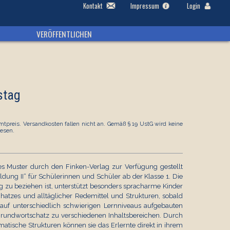
Kontakt
Impressum
Login
VERÖFFENTLICHEN
stag
tpreis. Versandkosten fallen nicht an. Gemäß § 19 UstG wird keine
esen.
ses Muster durch den Finken-Verlag zur Verfügung gestellt
ung II“ für Schülerinnen und Schüler ab der Klasse 1. Die
ag zu beziehen ist, unterstützt besonders spracharme Kinder
hatzes und alltäglicher Redemittel und Strukturen, sobald
d auf unterschiedlich schwierigen Lernniveaus aufgebauten
 Grundwortschatz zu verschiedenen Inhaltsbereichen. Durch
atische Strukturen können sie das Erlernte direkt in ihrem