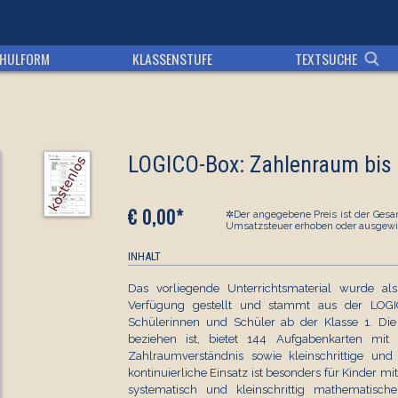
HULFORM
KLASSENSTUFE
TEXTSUCHE
LOGICO-Box: Zahlenraum bis 
€ 0,00*
✲Der angegebene Preis ist der Gesam
Umsatzsteuer erhoben oder ausgewi
INHALT
Das vorliegende Unterrichtsmaterial wurde als
Verfügung gestellt und stammt aus der LOGI
Schülerinnen und Schüler ab der Klasse 1. Die 
beziehen ist, bietet 144 Aufgabenkarten mi
Zahlraumverständnis sowie kleinschrittige u
kontinuierliche Einsatz ist besonders für Kinder m
systematisch und kleinschrittig mathematisc