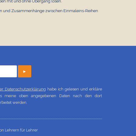
ben mit und ohne Übergang lösen.
Mathematik
€ 0,00
hen und Zusammenhänge zwischen Einmaleins-Reihen
►
 der Datenschutzerklärung
habe ich gelesen und erkläre
ass meine oben angegebenen Daten nach den dort
beitet werden.
on Lehrern für Lehrer