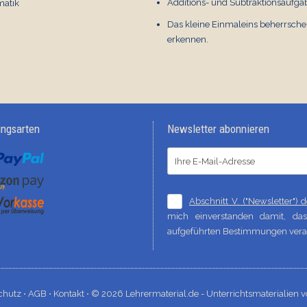
Additions- und Subtraktionsaufga
atik
Mathematik
€ 0,00
Das kleine Einmaleins beherrsc
erkennen.
ungsarten
Newsletter abonnieren
Abschnitt V. ("Newsletter")
mich einverstanden damit, d
aufgeführten Bestimmungen verar
chutz ⋅
AGB ⋅
Kontakt ⋅
© 2026 Lehrermaterial.de - Unterrichtsmaterialien v