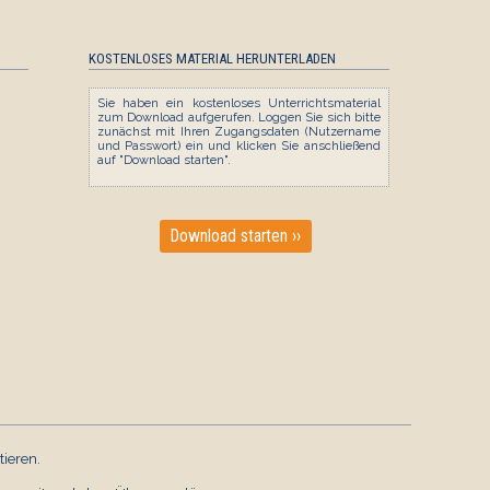
KOSTENLOSES MATERIAL HERUNTERLADEN
Sie haben ein kostenloses Unterrichtsmaterial
zum Download aufgerufen. Loggen Sie sich bitte
zunächst mit Ihren Zugangsdaten (Nutzername
und Passwort) ein und klicken Sie anschließend
auf "Download starten".
Download starten ››
LOGICO-Box: Zahlenraum
ieren.
bis 100 (IV)