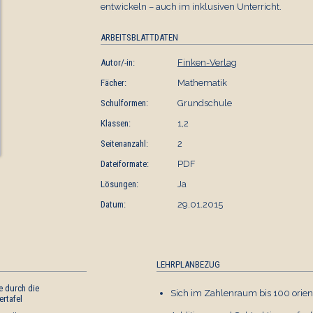
entwickeln – auch im inklusiven Unterricht.
ARBEITSBLATTDATEN
Autor/-in:
Finken-Verlag
Fächer:
Mathematik
Schulformen:
Grundschule
Klassen:
1,2
Seitenanzahl:
2
Dateiformate:
PDF
Lösungen:
Ja
Datum:
29.01.2015
LEHRPLANBEZUG
e durch die
LOGICO-Box: Zahlenraum
Sich im Zahlenraum bis 100 orient
rtafel
bis 100 (III)