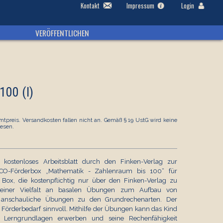
Kontakt
Impressum
Login
VERÖFFENTLICHEN
100 (I)
tpreis. Versandkosten fallen nicht an. Gemäß § 19 UstG wird keine
esen.
 kostenloses Arbeitsblatt durch den Finken-Verlag zur
CO-Förderbox „Mathematik - Zahlenraum bis 100“ für
Box, die kostenpflichtig nur über den Finken-Verlag zu
t einer Vielfalt an basalen Übungen zum Aufbau von
nd anschauliche Übungen zu den Grundrechenarten. Der
it Förderbedarf sinnvoll. Mithilfe der Übungen kann das Kind
he Lerngrundlagen erwerben und seine Rechenfähigkeit