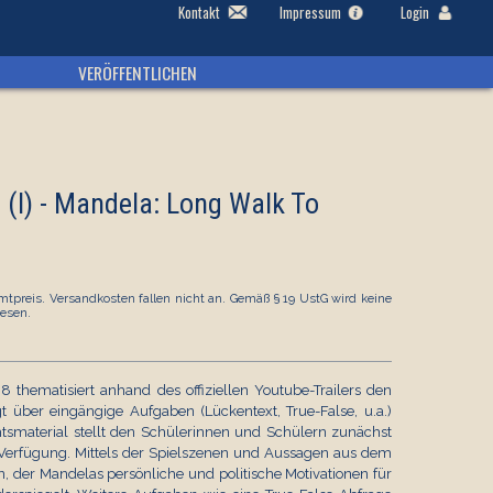
Kontakt
Impressum
Login
VERÖFFENTLICHEN
s (I) - Mandela: Long Walk To
tpreis. Versandkosten fallen nicht an. Gemäß § 19 UstG wird keine
esen.
8 thematisiert anhand des offiziellen Youtube-Trailers den
 über eingängige Aufgaben (Lückentext, True-False, u.a.)
tsmaterial stellt den Schülerinnen und Schülern zunächst
r Verfügung. Mittels der Spielszenen und Aussagen aus dem
en, der Mandelas persönliche und politische Motivationen für