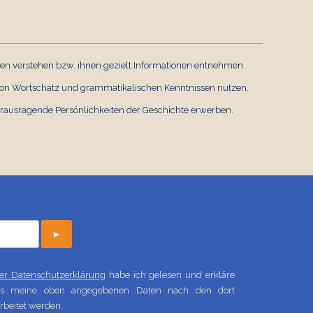
en verstehen bzw. ihnen gezielt Informationen entnehmen.
von Wortschatz und grammatikalischen Kenntnissen nutzen.
rausragende Persönlichkeiten der Geschichte erwerben.
►
 der Datenschutzerklärung
habe ich gelesen und erkläre
ass meine oben angegebenen Daten nach den dort
beitet werden.