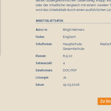
seinen außergewöhnlichen Lebensweg knapp wider
oder der inhaltliche Vergleich mit einem zweiten 
wird das Arbeitsblatt durch einen ausführlichen Lös
ARBEITSBLATTDATEN
Autor/-in:
Birgit Helmers
Fächer:
Englisch
Schulformen:
Hauptschule, Realschu
Gesamtschule
Klassen:
8,9,10
Seitenanzahl:
4
Dateiformate:
DOC,PDF
Lösungen:
Ja
Datum:
19.05.2016
Zur Bes