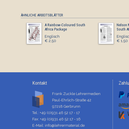
ÄHNLICHE ARBEITSBLÄTTER
A Rainbow-Coloured South
Nelson 
Africa Package
South A
Englisch
Englis
€ 2,50
€ 1,50
Kontakt
Zahl
Frank Zuckle Lehrermedien
Paul-Ehrlich-Straße 42
97218 Gerbrunn
Tel.: +49 (0)931 46 52 17 - 17
Fax: +49 (0)931 46 52 17 - 16
E-Mail:
info@lehrermaterial.de