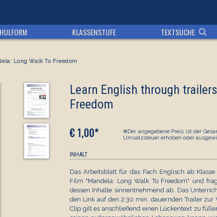
HULFORM
KLASSENSTUFE
TEXTSUCHE
andela: Long Walk To Freedom
Learn English through trailer
Freedom
€ 1,00*
✲Der angegebene Preis ist der Gesam
Umsatzsteuer erhoben oder ausgewi
INHALT
Das Arbeitsblatt für das Fach Englisch ab Klasse 
Film "Mandela: Long Walk To Freedom" und fragt
dessen Inhalte sinnentnehmend ab. Das Unterrich
den Link auf den 2:30 min. dauernden Trailer zu
Clip gilt es anschließend einen Lückentext zu füll