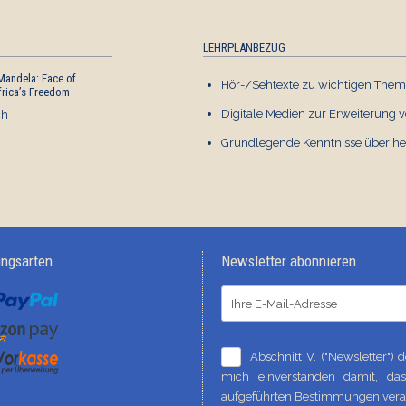
LEHRPLANBEZUG
Mandela: Face of
A Magic South Africa
Hör-/Sehtexte zu wichtigen Them
frica’s Freedom
Crossword
Digitale Medien zur Erweiterung 
ch
Englisch
€ 1,00
Grundlegende Kenntnisse über he
ungsarten
Newsletter abonnieren
Abschnitt V. ("Newsletter")
mich einverstanden damit, d
aufgeführten Bestimmungen verar