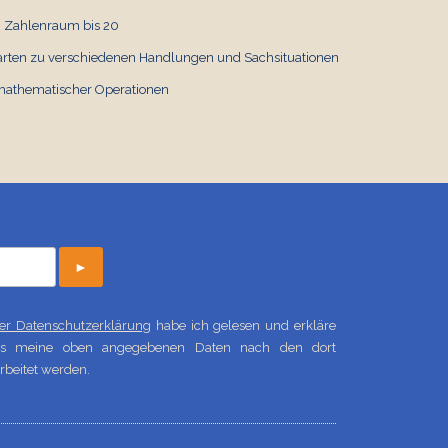
m Zahlenraum bis 20
rten zu verschiedenen Handlungen und Sachsituationen
mathematischer Operationen
►
 der Datenschutzerklärung
habe ich gelesen und erkläre
ass meine oben angegebenen Daten nach den dort
beitet werden.