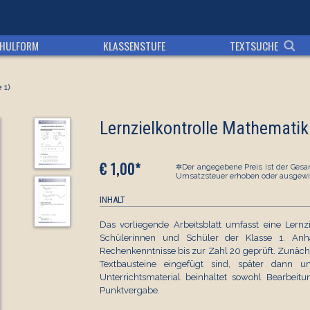
HULFORM
KLASSENSTUFE
TEXTSUCHE
 1)
Lernzielkontrolle Mathematik
€ 1,00*
✲Der angegebene Preis ist der Gesam
Umsatzsteuer erhoben oder ausgewi
INHALT
Das vorliegende Arbeitsblatt umfasst eine Lernz
Schülerinnen und Schüler der Klasse 1. An
Rechenkenntnisse bis zur Zahl 20 geprüft. Zunächs
Textbausteine eingefügt sind, später dann
Unterrichtsmaterial beinhaltet sowohl Bearbei
Punktvergabe.