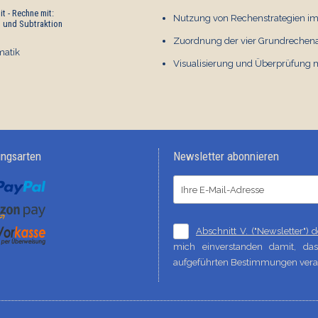
t - Rechne mit:
Legespiel: Zahlenraum bis
Nutzung von Rechenstrategien i
n und Subtraktion
10
Zuordnung der vier Grundrechena
Mathematik
atik
€ 1,00
0
Visualisierung und Überprüfung 
ungsarten
Newsletter abonnieren
Abschnitt V. ("Newsletter")
mich einverstanden damit, d
aufgeführten Bestimmungen verar