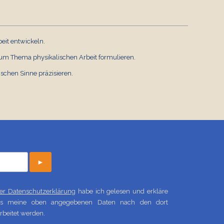
eit entwickeln.
Thema physikalischen Arbeit formulieren.
ischen Sinne präzisieren.
►
 der Datenschutzerklärung
habe ich gelesen und erkläre
ass meine oben angegebenen Daten nach den dort
beitet werden.