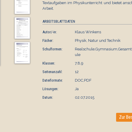
Textaufgaben im Physikunterricht und bietet an
Arbeit.
ARBEITSBLATTDATEN
Autor/-in:
Klaus Winkens
Fächer:
Physik, Natur und Technik
Schulformen:
Realschule,Gymnasium,Gesamt
ule
Klassen:
7,8,9
Seitenanzahl:
12
Dateiformate:
DOC,PDF
Lösungen:
Ja
Datum:
02.07.2015
Zur Bes