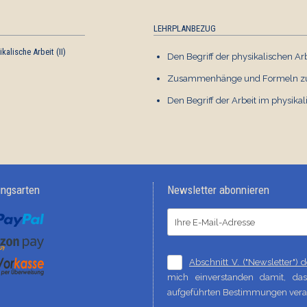
LEHRPLANBEZUG
ikalische Arbeit (II)
Die physikalische Arbeit (III)
Den Begriff der physikalischen Arb
Physik
Zusammenhänge und Formeln zum 
€ 1,50
Den Begriff der Arbeit im physikal
ungsarten
Newsletter abonnieren
Abschnitt V. ("Newsletter")
mich einverstanden damit, d
aufgeführten Bestimmungen verar