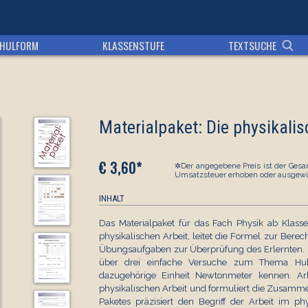
HULFORM
KLASSENSTUFE
TEXTSUCHE
Materialpaket: Die physikalis
€ 3,60*
✲Der angegebene Preis ist der Gesam
Umsatzsteuer erhoben oder ausgewi
INHALT
Das Materialpaket für das Fach Physik ab Klasse 
physikalischen Arbeit, leitet die Formel zur Bere
Übungsaufgaben zur Überprüfung des Erlernten. I
über drei einfache Versuche zum Thema Huba
dazugehörige Einheit Newtonmeter kennen. Arb
physikalischen Arbeit und formuliert die Zusamme
Paketes präzisiert den Begriff der Arbeit im ph