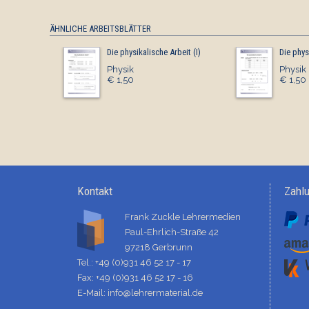
ÄHNLICHE ARBEITSBLÄTTER
Die physikalische Arbeit (I)
Die phys
Physik
Physik
€ 1,50
€ 1,50
Kontakt
Zahl
Frank Zuckle Lehrermedien
Paul-Ehrlich-Straße 42
97218 Gerbrunn
Tel.: +49 (0)931 46 52 17 - 17
Fax: +49 (0)931 46 52 17 - 16
E-Mail:
info@lehrermaterial.de