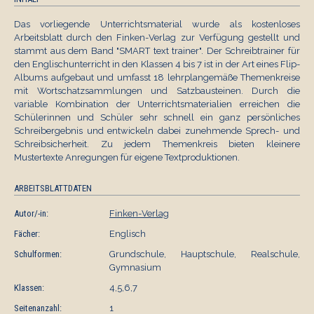
Das vorliegende Unterrichtsmaterial wurde als kostenloses
Arbeitsblatt durch den Finken-Verlag zur Verfügung gestellt und
stammt aus dem Band "SMART text trainer". Der Schreibtrainer für
den Englischunterricht in den Klassen 4 bis 7 ist in der Art eines Flip-
Albums aufgebaut und umfasst 18 lehrplangemäße Themenkreise
mit Wortschatzsammlungen und Satzbausteinen. Durch die
variable Kombination der Unterrichtsmaterialien erreichen die
Schülerinnen und Schüler sehr schnell ein ganz persönliches
Schreibergebnis und entwickeln dabei zunehmende Sprech- und
Schreibsicherheit. Zu jedem Themenkreis bieten kleinere
Mustertexte Anregungen für eigene Textproduktionen.
ARBEITSBLATTDATEN
Autor/-in:
Finken-Verlag
Fächer:
Englisch
Schulformen:
Grundschule, Hauptschule, Realschule,
Gymnasium
Klassen:
4,5,6,7
Seitenanzahl:
1