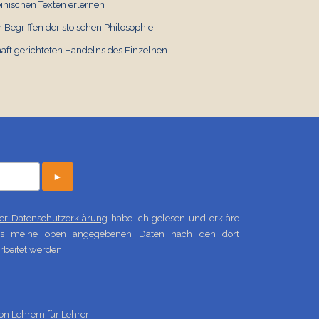
inischen Texten erlernen
(III)
Begriffen der stoischen Philosophie
Latein
€ 1,00
aft gerichteten Handelns des Einzelnen
►
 der Datenschutzerklärung
habe ich gelesen und erkläre
ass meine oben angegebenen Daten nach den dort
beitet werden.
on Lehrern für Lehrer