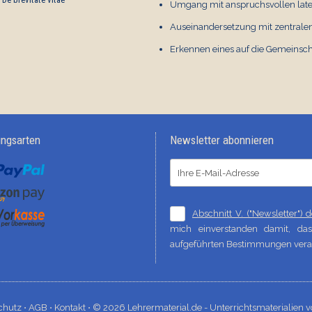
Umgang mit anspruchsvollen late
(IV)
Auseinandersetzung mit zentralen 
Latein
€ 1,00
Erkennen eines auf die Gemeinsch
ungsarten
Newsletter abonnieren
Abschnitt V. ("Newsletter")
mich einverstanden damit, d
aufgeführten Bestimmungen verar
chutz ⋅
AGB ⋅
Kontakt ⋅
© 2026 Lehrermaterial.de - Unterrichtsmaterialien v