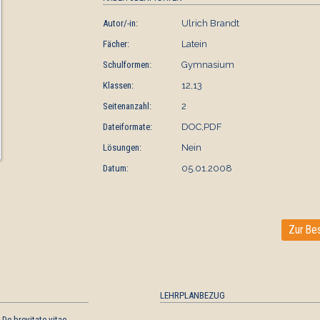
Autor/-in:
Ulrich Brandt
Fächer:
Latein
Schulformen:
Gymnasium
Klassen:
12,13
Seitenanzahl:
2
Dateiformate:
DOC,PDF
Lösungen:
Nein
Datum:
05.01.2008
Zur Bes
LEHRPLANBEZUG
 De brevitate vitae
Seneca - De brevitate vitae