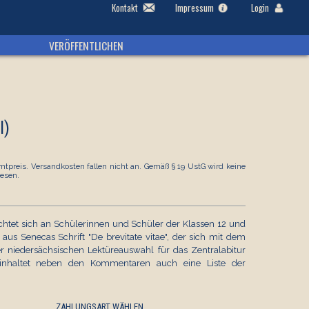
Kontakt
Impressum
Login
VERÖFFENTLICHEN
I)
tpreis. Versandkosten fallen nicht an. Gemäß § 19 UstG wird keine
esen.
richtet sich an Schülerinnen und Schüler der Klassen 12 und
us Senecas Schrift "De brevitate vitae", der sich mit dem
er niedersächsischen Lektüreauswahl für das Zentralabitur
beinhaltet neben den Kommentaren auch eine Liste der
ZAHLUNGSART WÄHLEN