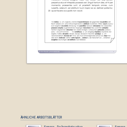
ÄHNLICHE ARBEITSBLÄTTER
Seneca - De brevitate vitae
Seneca -