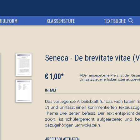
HULFORM
KLASSENSTUFE
TEXTSUCHE
Seneca - De brevitate vitae (V
€ 1,00*
✲Der angegebene Preis ist der Gesam
Umsatzsteuer erhoben oder ausgewi
INHALT
Das vorliegende Arbeitsblatt für das Fach Latein 
13 und umfasst einen kommentierten Textauszug a
Thema Drei zeiten befasst. Der Text entspricht d
2009, ist schülergerecht aufgearbeitet und 
dazugehörigen Lernvokabeln.
ARBEITSBLATTDATEN