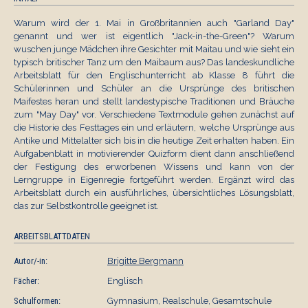
Warum wird der 1. Mai in Großbritannien auch "Garland Day"
genannt und wer ist eigentlich "Jack-in-the-Green"? Warum
wuschen junge Mädchen ihre Gesichter mit Maitau und wie sieht ein
typisch britischer Tanz um den Maibaum aus? Das landeskundliche
Arbeitsblatt für den Englischunterricht ab Klasse 8 führt die
Schülerinnen und Schüler an die Ursprünge des britischen
Maifestes heran und stellt landestypische Traditionen und Bräuche
zum "May Day" vor. Verschiedene Textmodule gehen zunächst auf
die Historie des Festtages ein und erläutern, welche Ursprünge aus
Antike und Mittelalter sich bis in die heutige Zeit erhalten haben. Ein
Aufgabenblatt in motivierender Quizform dient dann anschließend
der Festigung des erworbenen Wissens und kann von der
Lerngruppe in Eigenregie fortgeführt werden. Ergänzt wird das
Arbeitsblatt durch ein ausführliches, übersichtliches Lösungsblatt,
das zur Selbstkontrolle geeignet ist.
ARBEITSBLATTDATEN
Autor/-in:
Brigitte Bergmann
Fächer:
Englisch
Schulformen:
Gymnasium, Realschule, Gesamtschule