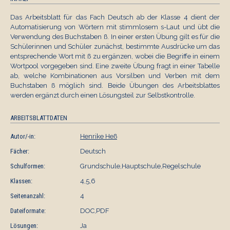
Das Arbeitsblatt für das Fach Deutsch ab der Klasse 4 dient der
Automatisierung von Wörtern mit stimmlosem s-Laut und übt die
Verwendung des Buchstaben ß. In einer ersten Übung gilt es für die
Schülerinnen und Schüler zunächst, bestimmte Ausdrücke um das
entsprechende Wort mit ß zu ergänzen, wobei die Begriffe in einem
Wortpool vorgegeben sind. Eine zweite Übung fragt in einer Tabelle
ab, welche Kombinationen aus Vorsilben und Verben mit dem
Buchstaben ß möglich sind. Beide Übungen des Arbeitsblattes
werden ergänzt durch einen Lösungsteil zur Selbstkontrolle.
ARBEITSBLATTDATEN
Autor/-in:
Henrike Heß
Fächer:
Deutsch
Schulformen:
Grundschule,Hauptschule,Regelschule
Klassen:
4,5,6
Seitenanzahl:
4
Dateiformate:
DOC,PDF
Lösungen:
Ja