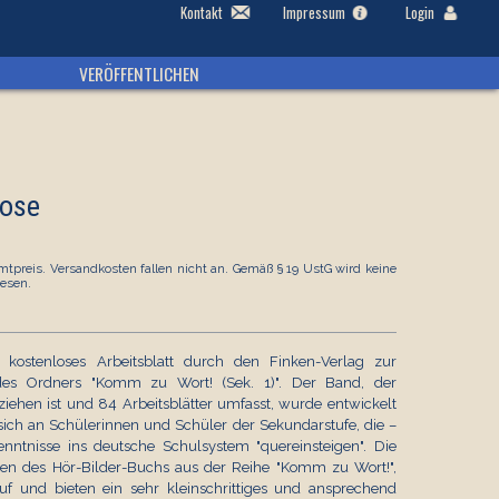
Kontakt
Impressum
Login
VERÖFFENTLICHEN
rose
tpreis. Versandkosten fallen nicht an. Gemäß § 19 UstG wird keine
esen.
 kostenloses Arbeitsblatt durch den Finken-Verlag zur
es Ordners "Komm zu Wort! (Sek. 1)". Der Band, der
ziehen ist und 84 Arbeitsblätter umfasst, wurde entwickelt
 sich an Schülerinnen und Schüler der Sekundarstufe, die –
ntnisse ins deutsche Schulsystem "quereinsteigen". Die
en des Hör-Bilder-Buchs aus der Reihe "Komm zu Wort!",
uf und bieten ein sehr kleinschrittiges und ansprechend