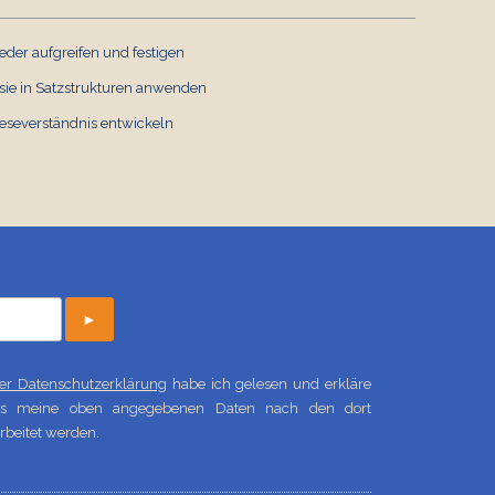
Komm zu Wort: Singular-
eder aufgreifen und festigen
Plural-Domino
sie in Satzstrukturen anwenden
Deutsch
€ 0,00
Leseverständnis entwickeln
►
 der Datenschutzerklärung
habe ich gelesen und erkläre
ass meine oben angegebenen Daten nach den dort
beitet werden.