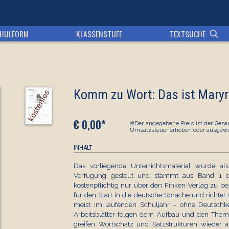
HULFORM
KLASSENSTUFE
TEXTSUCHE
Komm zu Wort: Das ist Mary
€ 0,00*
✲Der angegebene Preis ist der Gesam
Umsatzsteuer erhoben oder ausgewi
INHALT
Das vorliegende Unterrichtsmaterial wurde als
Verfügung gestellt und stammt aus Band 1 d
kostenpflichtig nur über den Finken-Verlag zu be
für den Start in die deutsche Sprache und richtet
meist im laufenden Schuljahr – ohne Deutschken
Arbeitsblätter folgen dem Aufbau und den Them
greifen Wortschatz und Satzstrukturen wieder a