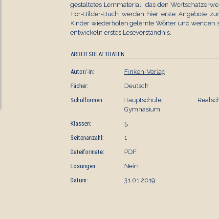
gestaltetes Lernmaterial, das den Wortschatzerw
Hör-Bilder-Buch werden hier erste Angebote zur
Kinder wiederholen gelernte Wörter und wenden si
entwickeln erstes Leseverständnis.
ARBEITSBLATTDATEN
Autor/-in:
Finken-Verlag
Fächer:
Deutsch
Schulformen:
Hauptschule, Realschu
Gymnasium
Klassen:
5
Seitenanzahl:
1
Dateiformate:
PDF
Lösungen:
Nein
Datum:
31.01.2019