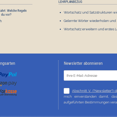
LEHRPLANBEZUG
ahrt: Welche Regeln
Komm zu Wort: Freizeit und
Wortschatz und Satzstrukturen wi
t du vor?
Hobbys
Gelernte Wörter wiederholen und 
h
Deutsch
€ 0,00
Wortschatz erweitern und erstes 
ungsarten
Newsletter abonnieren
Abschnitt V. ("Newsletter")
mich einverstanden damit, d
aufgeführten Bestimmungen verar