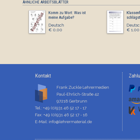
ÄHNLICHE ARBEITSBLÄTTER
Komm zu Wort: Was ist
Klassenf
meine Aufgabe?
schlägs
Deutsch
Deutsc
€ 0,00
€ 1,00
Kontakt
Zahl
Frank Zuckle Lehrermedien
Paul-Ehrlich-Straße 42
97218 Gerbrunn
Tel.: +49 (0)931 46 52 17 - 17
Fax: +49 (0)931 46 52 17 - 16
E-Mail:
info@lehrermaterial.de