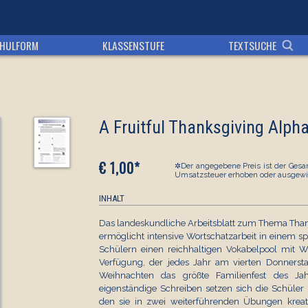
HULFORM
KLASSENSTUFE
TEXTSUCHE
A Fruitful Thanksgiving Alph
€ 1,00*
✲Der angegebene Preis ist der Gesam
Umsatzsteuer erhoben oder ausgewi
INHALT
Das landeskundliche Arbeitsblatt zum Thema Thanks
ermöglicht intensive Wortschatzarbeit in einem s
Schülern einen reichhaltigen Vokabelpool mit W
Verfügung, der jedes Jahr am vierten Donner
Weihnachten das größte Familienfest des Jah
eigenständige Schreiben setzen sich die Schüle
den sie in zwei weiterführenden Übungen krea