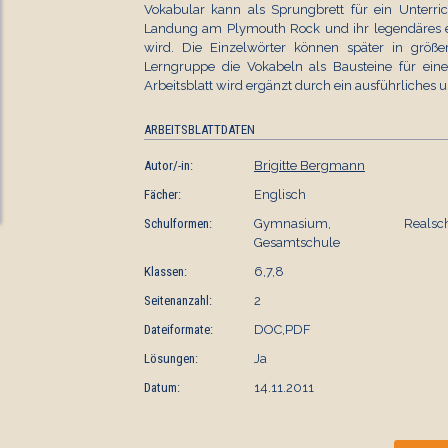
Vokabular kann als Sprungbrett für ein Unterri
Landung am Plymouth Rock und ihr legendäres ers
wird. Die Einzelwörter können später in grö
Lerngruppe die Vokabeln als Bausteine für eine
Arbeitsblatt wird ergänzt durch ein ausführliches u
ARBEITSBLATTDATEN
Autor/-in:
Brigitte Bergmann
Fächer:
Englisch
Schulformen:
Gymnasium, Realschu
Gesamtschule
Klassen:
6,7,8
Seitenanzahl:
2
Dateiformate:
DOC,PDF
Lösungen:
Ja
Datum:
14.11.2011