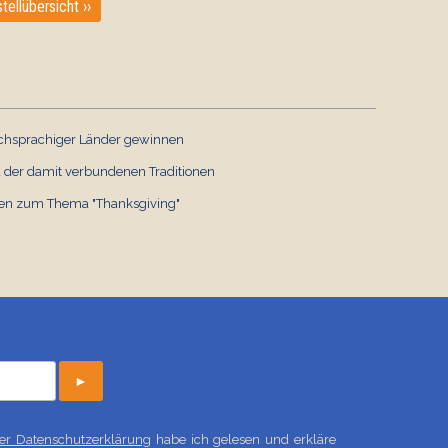
tellübersicht ››
A Funny Thanksgiving Story
A Fruitful Thanksgiving
ischsprachiger Länder gewinnen
Word Harvest
Englisch
 der damit verbundenen Traditionen
€ 1,50
Englisch
€ 1,00
gen zum Thema "Thanksgiving"
►
 der Datenschutzerklärung
habe ich gelesen und erkläre