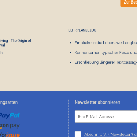
Zur Bes
LEHRPLANBEZUG
ving - The Origin of
Thanksgiving Fun with
Einblicke in die Lebenswelt engl
ival
Cracking Jokes
Kennenlernen typischer Feste und
ch
Englisch
€ 1,00
Erschließung längerer Textpassa
ungsarten
Newsletter abonnieren
Abschnitt V. ("Newsletter")