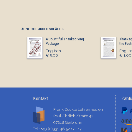
ÄHNLICHE ARBEITSBLÄTTER
A Bountiful Thanksgiving
Thanksgi
Package
the Fest
Englisch
Englis
€ 5,00
€ 1,00
Kontakt
Zahl
Frank Zuckle Lehrermedien
Paul-Ehrlich-Straße 42
97218 Gerbrunn
Tel.: +49 (0)931 46 52 17 - 17