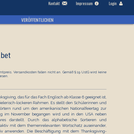
Kontakt
Impressum
Login
VERÖFFENTLICHEN
abet
tpreis. Versandkosten fallen nicht an. Gemäß § 19 UstG wird keine
esen.
giving, das für das Fach Englisch ab Klasse 6 geeignet ist,
pielerisch-lockeren Rahmen. Es stellt den Schülerinnen und
örtern rund um den amerikanischen Nationalfeiertag zur
stag im November begangen wird und in den USA neben
res darstellt. Durch das alphabetische Sortieren und
r aktiv mit dem themenrelevanten Wortschatz auseinander,
tiv anwenden. Die Beschäftigung mit dem Thanksgiving-