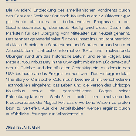
Die (Wieder-) Entdeckung des amerikanischen Kontinents durch
den Genueser Seefahrer Christoph Kolumbus am 12. Oktober 1492
gilt heute als eines der bedeutendsten Ereignisse in der
Geschichtsschreibung überhaupt. Häufig wird dieses Datum als
Markstein für den Übergang vom Mittelalter zur Neuzeit genannt.
Das zehnseitige Materialpaket für den Einsatz im Englischunterricht
ab Klasse 8 bietet den Schülerinnen und Schülern anhand von drei
Arbeitsblättern zahlreiche informative Texte und motivierende
Übungen rund um das historische Datum und seine Folgen. Das
Material "Columbus Day in the USA" geht mit einem Lückentext auf
den 12. Oktober und den offziellen Gedenktag ein, mit dem in den
USA bis heute an das Ereignis erinnert wird. Das Hintergrundblatt
"The Story of Christopher Columbus" beschreibt mit verschiedenen
Textmodulen eingehend das Leben und die Person des Christoph
Kolumbus sowie die geschichtlichen Folgen seiner
Entdeckungsfahrten. Schließlich bietet ein motivierendes
Kreuzworträtsel die Möglichkeit, das erworbene Wissen zu prüfen
bzw. zu vertiefen. Alle drei Arbeitsblätter werden ergänzt durch
ausführliche Lösungen zur Selbstkontrolle.
ARBEITSBLATTDATEN