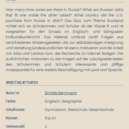
How many time zones are there in Russia? What are Russian dolls
that fit one inside the other called? What country did the U.S.
purchase from Russia in 1867? Das Quiz zum Thema Russland
richtet sich an Schülerinnen und Schüler ab der Klasse 8 und ist
vorgesehen für den Einsatz im Englisch- und bilingualen
Erdkundeunterricht. Das Material umfasst zwölf Fragen aus
verschiedenen Wissensgebieten, die zur selbstständigen Aneignung
und Vertiefung landeskundlichen Wissens motivieren und die Arbeit
mit Atlas und Lexikon bzw. die Recherche im Internet festigen. Die
ausführlichen Antworten zu den Fragen auf der Lösungsseite bieten
den Schülerinnen und Schülern interessante und pfiffige
Ansatzpunkte für eine weitere Beschäftigung mit Land und Sprache.
ARBEITSBLATTDATEN
Autor/-in:
Brigitte Bergmann
Fächer:
Englisch, Geographie
Schulformen:
Gymnasium, Realschule, Gesamtschule
Klassen:
8,9,10
Seitenanzahl:
2