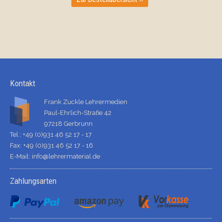
Kontakt
Frank Zuckle Lehrermedien
Paul-Ehrlich-Straße 42
97218 Gerbrunn
Tel.: +49 (0)931 46 52 17 - 17
Fax: +49 (0)931 46 52 17 - 16
E-Mail:
info@lehrermaterial.de
Zahlungsarten