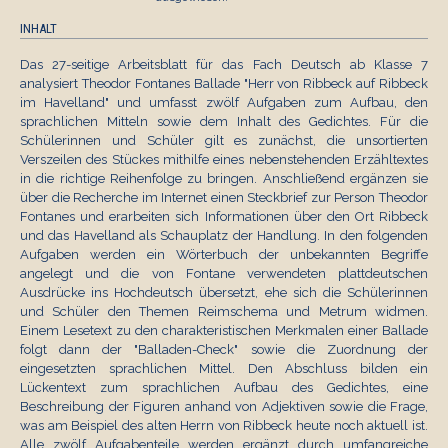
INHALT
Das 27-seitige Arbeitsblatt für das Fach Deutsch ab Klasse 7
analysiert Theodor Fontanes Ballade "Herr von Ribbeck auf Ribbeck
im Havelland" und umfasst zwölf Aufgaben zum Aufbau, den
sprachlichen Mitteln sowie dem Inhalt des Gedichtes. Für die
Schülerinnen und Schüler gilt es zunächst, die unsortierten
Verszeilen des Stückes mithilfe eines nebenstehenden Erzähltextes
in die richtige Reihenfolge zu bringen. Anschließend ergänzen sie
über die Recherche im Internet einen Steckbrief zur Person Theodor
Fontanes und erarbeiten sich Informationen über den Ort Ribbeck
und das Havelland als Schauplatz der Handlung. In den folgenden
Aufgaben werden ein Wörterbuch der unbekannten Begriffe
angelegt und die von Fontane verwendeten plattdeutschen
Ausdrücke ins Hochdeutsch übersetzt, ehe sich die Schülerinnen
und Schüler den Themen Reimschema und Metrum widmen.
Einem Lesetext zu den charakteristischen Merkmalen einer Ballade
folgt dann der "Balladen-Check" sowie die Zuordnung der
eingesetzten sprachlichen Mittel. Den Abschluss bilden ein
Lückentext zum sprachlichen Aufbau des Gedichtes, eine
Beschreibung der Figuren anhand von Adjektiven sowie die Frage,
was am Beispiel des alten Herrn von Ribbeck heute noch aktuell ist.
Alle zwölf Aufgabenteile werden ergänzt durch umfangreiche