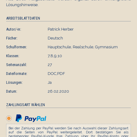
Lösungshinweise.
ARBEITSBLATTDATEN
Autor/-in:
Patrick Herber
Fächer:
Deutsch
Schulformen:
Hauptschule, Realschule, Gymnasium
Klassen:
7,8,9,10
Seitenanzahl:
27
Dateiformate:
DOC,PDF
Lösungen:
Ja
Datum:
26.02.2020
ZAHLUNGSART WÄHLEN
Bei der Zahlung per PayPal werden Sie nach Auswahl dieser Zahlungsart
auf die Seiten von PayPal weitergeleitet. Dort bestätigen Sie als
bestehender PayPal-Kunde Ihre Zahlung über Ihr PayPal-Konto oder